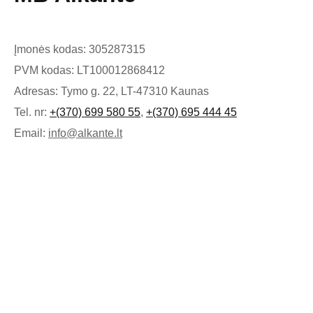
Įmonės kodas: 305287315
PVM kodas: LT100012868412
Adresas: Tymo g. 22, LT-47310 Kaunas
Tel. nr:
+(370) 699 580 55
,
+(370) 695 444 45
Email:
info@alkante.lt