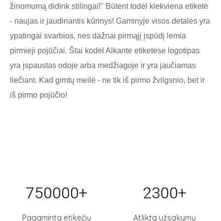
žinomumą didink stilingai!" Būtent todėl kiekviena etiketė
- naujas ir jaudinantis kūrinys! Gaminyje visos detalės yra
ypatingai svarbios, nes dažnai pirmąjį įspūdį lemia
pirmieji pojūčiai. Štai kodėl Alkante etiketėse logotipas
yra įspaustas odoje arba medžiagoje ir yra jaučiamas
liečiant. Kad gimtų meilė - ne tik iš pirmo žvilgsnio, bet ir
iš pirmo pojūčio!
750000
+
2300
+
Pagaminta etikečių
Atlikta užsakymų