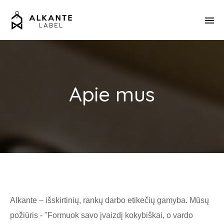
Apie mus
Alkante – išskirtinių, rankų darbo etikečių gamyba. Mūsų
požiūris - "Formuok savo įvaizdį kokybiškai, o vardo